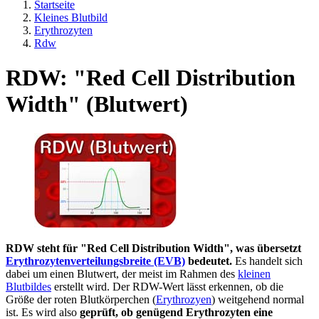
Startseite
Kleines Blutbild
Erythrozyten
Rdw
RDW: "Red Cell Distribution
Width" (Blutwert)
RDW steht für "Red Cell Distribution Width", was übersetzt
Erythrozytenverteilungsbreite (EVB)
bedeutet.
Es handelt sich
dabei um einen Blutwert, der meist im Rahmen des
kleinen
Blutbildes
erstellt wird. Der RDW-Wert lässt erkennen, ob die
Größe der roten Blutkörperchen (
Erythrozyen
) weitgehend normal
ist. Es wird also
geprüft, ob genügend Erythrozyten eine