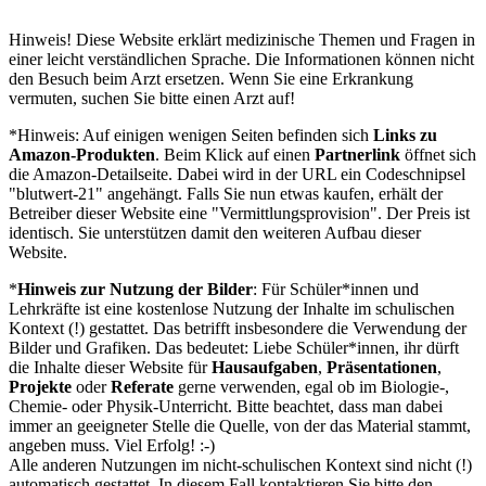
Hinweis! Diese Website erklärt medizinische Themen und Fragen in
einer leicht verständlichen Sprache. Die Informationen können nicht
den Besuch beim Arzt ersetzen. Wenn Sie eine Erkrankung
vermuten, suchen Sie bitte einen Arzt auf!
*Hinweis: Auf einigen wenigen Seiten befinden sich
Links zu
Amazon-Produkten
. Beim Klick auf einen
Partnerlink
öffnet sich
die Amazon-Detailseite. Dabei wird in der URL ein Codeschnipsel
"blutwert-21" angehängt. Falls Sie nun etwas kaufen, erhält der
Betreiber dieser Website eine "Vermittlungsprovision". Der Preis ist
identisch. Sie unterstützen damit den weiteren Aufbau dieser
Website.
*
Hinweis zur Nutzung der Bilder
: Für Schüler*innen und
Lehrkräfte ist eine kostenlose Nutzung der Inhalte im schulischen
Kontext (!) gestattet. Das betrifft insbesondere die Verwendung der
Bilder und Grafiken. Das bedeutet: Liebe Schüler*innen, ihr dürft
die Inhalte dieser Website für
Hausaufgaben
,
Präsentationen
,
Projekte
oder
Referate
gerne verwenden, egal ob im Biologie-,
Chemie- oder Physik-Unterricht. Bitte beachtet, dass man dabei
immer an geeigneter Stelle die Quelle, von der das Material stammt,
angeben muss. Viel Erfolg! :-)
Alle anderen Nutzungen im nicht-schulischen Kontext sind nicht (!)
automatisch gestattet. In diesem Fall kontaktieren Sie bitte den