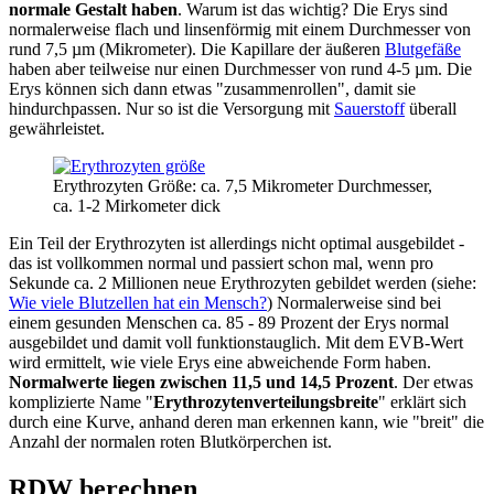
normale Gestalt haben
. Warum ist das wichtig? Die Erys sind
normalerweise flach und linsenförmig mit einem Durchmesser von
rund 7,5 µm (Mikrometer). Die Kapillare der äußeren
Blutgefäße
haben aber teilweise nur einen Durchmesser von rund 4-5 µm. Die
Erys können sich dann etwas "zusammenrollen", damit sie
hindurchpassen. Nur so ist die Versorgung mit
Sauerstoff
überall
gewährleistet.
Erythrozyten Größe: ca. 7,5 Mikrometer Durchmesser,
ca. 1-2 Mirkometer dick
Ein Teil der Erythrozyten ist allerdings nicht optimal ausgebildet -
das ist vollkommen normal und passiert schon mal, wenn pro
Sekunde ca. 2 Millionen neue Erythrozyten gebildet werden (siehe:
Wie viele Blutzellen hat ein Mensch?
) Normalerweise sind bei
einem gesunden Menschen ca. 85 - 89 Prozent der Erys normal
ausgebildet und damit voll funktionstauglich. Mit dem EVB-Wert
wird ermittelt, wie viele Erys eine abweichende Form haben.
Normalwerte liegen zwischen 11,5 und 14,5 Prozent
. Der etwas
komplizierte Name "
Erythrozytenverteilungsbreite
" erklärt sich
durch eine Kurve, anhand deren man erkennen kann, wie "breit" die
Anzahl der normalen roten Blutkörperchen ist.
RDW berechnen