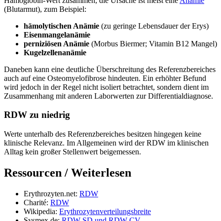
Hämoglobin-Wert zusammen, die Ursache ist meist eine
Anämie
(Blutarmut), zum Beispiel:
hämolytischen Anämie
(zu geringe Lebensdauer der Erys)
Eisenmangelanämie
perniziösen Anämie
(Morbus Biermer; Vitamin B12 Mangel)
Kugelzellenanämie
Daneben kann eine deutliche Überschreitung des Referenzbereiches
auch auf eine Osteomyelofibrose hindeuten. Ein erhöhter Befund
wird jedoch in der Regel nicht isoliert betrachtet, sondern dient im
Zusammenhang mit anderen Laborwerten zur Differentialdiagnose.
RDW zu niedrig
Werte unterhalb des Referenzbereiches besitzen hingegen keine
klinische Relevanz. Im Allgemeinen wird der RDW im klinischen
Alltag kein großer Stellenwert beigemessen.
Ressourcen / Weiterlesen
Erythrozyten.net:
RDW
Charité:
RDW
Wikipedia:
Erythrozytenverteilungsbreite
Sysmex.de:
RDW-SD und RDW-CV