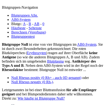
Blutgruppen-Navigation
Blutgruppen Allg.
AB0-System
Blutgr.:
A
-
B
-
AB
-
0
Häufigste
-
Seltenste
Berechnen (Vererbung)
Blutgruppentest
Blutgruppe Null
ist eine von vier Blutgruppen im
AB0-System
. Sie
ist durch zwei Besonderheiten gekennzeichnet: Die roten
Blutkörperchen (
Erythrozyten
) tragen auf ihrer Oberfläche
keine
Antigene
(so wie die anderen Blutgruppen A, B und AB). Zudem
befinden sich im umgebenden
Blutplasma
sog.
Antikörper des
Typs A und B
. Neben dem AB0-System wird in der Regel noch der
Rhesusfaktor
bestimmt: Blutgruppe Null ist entweder ...
Null Rhesus positiv (0 Rh+ - auch 0D genannt)
oder
Null Rhesus negativ (0 Rh-)
.
Letztgenanntes ist bei einer Bluttransfusion
für alle Empfänger
geeignet
und bei Blutspendediensten daher sehr willkommen.
Direkt zu:
Wie häufig ist Blutgruppe Null?