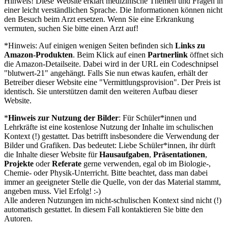
Hinweis! Diese Website erklärt medizinische Themen und Fragen in
einer leicht verständlichen Sprache. Die Informationen können nicht
den Besuch beim Arzt ersetzen. Wenn Sie eine Erkrankung
vermuten, suchen Sie bitte einen Arzt auf!
*Hinweis: Auf einigen wenigen Seiten befinden sich
Links zu
Amazon-Produkten
. Beim Klick auf einen
Partnerlink
öffnet sich
die Amazon-Detailseite. Dabei wird in der URL ein Codeschnipsel
"blutwert-21" angehängt. Falls Sie nun etwas kaufen, erhält der
Betreiber dieser Website eine "Vermittlungsprovision". Der Preis ist
identisch. Sie unterstützen damit den weiteren Aufbau dieser
Website.
*
Hinweis zur Nutzung der Bilder
: Für Schüler*innen und
Lehrkräfte ist eine kostenlose Nutzung der Inhalte im schulischen
Kontext (!) gestattet. Das betrifft insbesondere die Verwendung der
Bilder und Grafiken. Das bedeutet: Liebe Schüler*innen, ihr dürft
die Inhalte dieser Website für
Hausaufgaben
,
Präsentationen
,
Projekte
oder
Referate
gerne verwenden, egal ob im Biologie-,
Chemie- oder Physik-Unterricht. Bitte beachtet, dass man dabei
immer an geeigneter Stelle die Quelle, von der das Material stammt,
angeben muss. Viel Erfolg! :-)
Alle anderen Nutzungen im nicht-schulischen Kontext sind nicht (!)
automatisch gestattet. In diesem Fall kontaktieren Sie bitte den
Autoren.