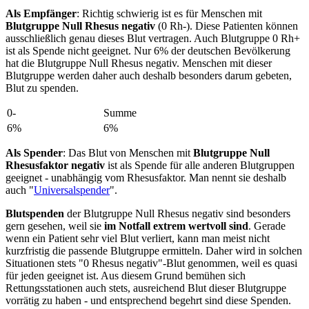
Als Empfänger
: Richtig schwierig ist es für Menschen mit
Blutgruppe Null Rhesus negativ
(0 Rh-). Diese Patienten können
ausschließlich genau dieses Blut vertragen. Auch Blutgruppe 0 Rh+
ist als Spende nicht geeignet. Nur 6% der deutschen Bevölkerung
hat die Blutgruppe Null Rhesus negativ. Menschen mit dieser
Blutgruppe werden daher auch deshalb besonders darum gebeten,
Blut zu spenden.
0-
Summe
6%
6%
Als Spender
: Das Blut von Menschen mit
Blutgruppe Null
Rhesusfaktor negativ
ist als Spende für alle anderen Blutgruppen
geeignet - unabhängig vom Rhesusfaktor. Man nennt sie deshalb
auch "
Universalspender
".
Blutspenden
der Blutgruppe Null Rhesus negativ sind besonders
gern gesehen, weil sie
im Notfall extrem wertvoll sind
. Gerade
wenn ein Patient sehr viel Blut verliert, kann man meist nicht
kurzfristig die passende Blutgruppe ermitteln. Daher wird in solchen
Situationen stets "0 Rhesus negativ"-Blut genommen, weil es quasi
für jeden geeignet ist. Aus diesem Grund bemühen sich
Rettungsstationen auch stets, ausreichend Blut dieser Blutgruppe
vorrätig zu haben - und entsprechend begehrt sind diese Spenden.