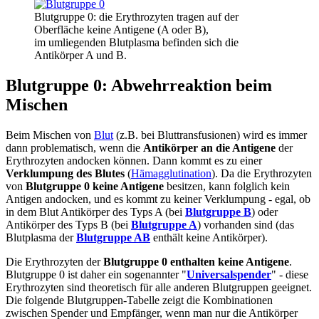
Blutgruppe 0: die Erythrozyten tragen auf der
Oberfläche keine Antigene (A oder B),
im umliegenden Blutplasma befinden sich die
Antikörper A und B.
Blutgruppe 0: Abwehrreaktion beim
Mischen
Beim Mischen von
Blut
(z.B. bei Bluttransfusionen) wird es immer
dann problematisch, wenn die
Antikörper an die Antigene
der
Erythrozyten andocken können. Dann kommt es zu einer
Verklumpung des Blutes
(
Hämagglutination
). Da die Erythrozyten
von
Blutgruppe 0 keine Antigene
besitzen, kann folglich kein
Antigen andocken, und es kommt zu keiner Verklumpung - egal, ob
in dem Blut Antikörper des Typs A (bei
Blutgruppe B
) oder
Antikörper des Typs B (bei
Blutgruppe A
) vorhanden sind (das
Blutplasma der
Blutgruppe AB
enthält keine Antikörper).
Die Erythrozyten der
Blutgruppe 0 enthalten keine Antigene
.
Blutgruppe 0 ist daher ein sogenannter "
Universalspender
" - diese
Erythrozyten sind theoretisch für alle anderen Blutgruppen geeignet.
Die folgende Blutgruppen-Tabelle zeigt die Kombinationen
zwischen Spender und Empfänger, wenn man nur die Antikörper