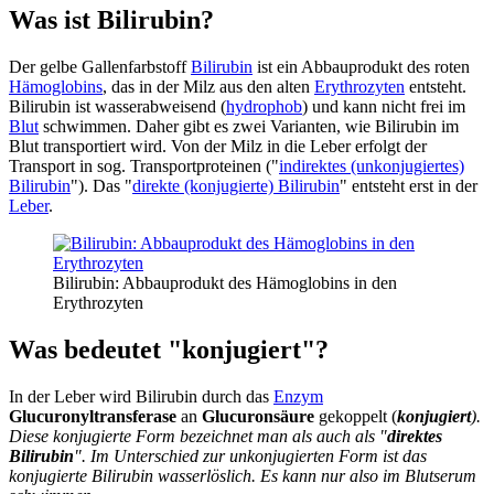
Was ist Bilirubin?
Der gelbe Gallenfarbstoff
Bilirubin
ist ein Abbauprodukt des roten
Hämoglobins
, das in der Milz aus den alten
Erythrozyten
entsteht.
Bilirubin ist wasserabweisend (
hydrophob
) und kann nicht frei im
Blut
schwimmen. Daher gibt es zwei Varianten, wie Bilirubin im
Blut transportiert wird. Von der Milz in die Leber erfolgt der
Transport in sog. Transportproteinen ("
indirektes (unkonjugiertes)
Bilirubin
"). Das "
direkte (konjugierte) Bilirubin
" entsteht erst in der
Leber
.
Bilirubin: Abbauprodukt des Hämoglobins in den
Erythrozyten
Was bedeutet "konjugiert"?
In der Leber wird Bilirubin durch das
Enzym
Glucuronyltransferase
an
Glucuronsäure
gekoppelt (
konjugiert
).
Diese konjugierte Form bezeichnet man als auch als "
direktes
Bilirubin
". Im Unterschied zur unkonjugierten Form ist das
konjugierte Bilirubin wasserlöslich. Es kann nur also im Blutserum