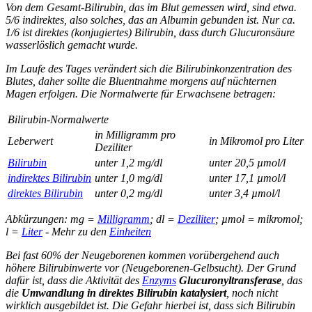
Von dem Gesamt-Bilirubin, das im Blut gemessen wird, sind etwa.
5/6 indirektes, also solches, das an Albumin gebunden ist. Nur ca.
1/6 ist direktes (konjugiertes) Bilirubin, dass durch Glucuronsäure
wasserlöslich gemacht wurde.
Im Laufe des Tages verändert sich die Bilirubinkonzentration des
Blutes, daher sollte die Bluentnahme morgens auf nüchternen
Magen erfolgen. Die Normalwerte für Erwachsene betragen:
Bilirubin-Normalwerte
in Milligramm pro
Leberwert
in Mikromol pro Liter
Deziliter
Bilirubin
unter 1,2 mg/dl
unter 20,5 µmol/l
indirektes Bilirubin
unter 1,0 mg/dl
unter 17,1 µmol/l
direktes Bilirubin
unter 0,2 mg/dl
unter 3,4 µmol/l
Abkürzungen: mg =
Milligramm
; dl =
Deziliter
; µmol = mikromol;
l =
Liter
- Mehr zu den
Einheiten
Bei fast 60% der Neugeborenen kommen vorübergehend auch
höhere Bilirubinwerte vor (Neugeborenen-Gelbsucht). Der Grund
dafür ist, dass die Aktivität des
Enzyms
Glucuronyltransferase
, das
die
Umwandlung in direktes Bilirubin katalysiert
, noch nicht
wirklich ausgebildet ist. Die Gefahr hierbei ist, dass sich Bilirubin