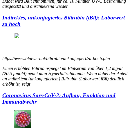
Dabei wird Blut entnommen, für ca. 10 Minuten UV-C Bestrahlung
ausgesetzt und anschließend wieder
Indirektes, unkonjugiertes Bilirubin (iBil): Laborwert
zu hoch
https://www.blutwert.at/bilirubin/unkonjugiert/zu-hoch.php
Einen erhöhten Bilirubinspiegel im Blutserum von über 1,2 mg/dl
(20,5 µmol/l) nennt man Hyperbilirubinämie. Wenn dabei der Anteil
an indirektem (unkonjugiertem) Bilirubin (Laborwert iBil) deutlich
erhöht ist, zeigt
Coronavirus Sars-CoV-2: Aufbau, Funktion und
Immunabwehr