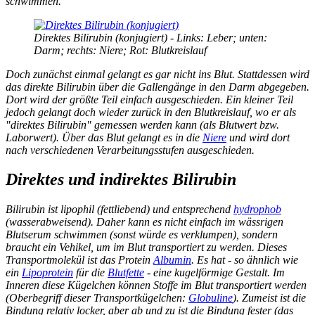
schwimmen.
Direktes Bilirubin (konjugiert) - Links: Leber; unten:
Darm; rechts: Niere; Rot: Blutkreislauf
Doch zunächst einmal gelangt es gar nicht ins Blut. Stattdessen wird
das direkte Bilirubin über die Gallengänge in den Darm abgegeben.
Dort wird der größte Teil einfach ausgeschieden. Ein kleiner Teil
jedoch gelangt doch wieder zurück in den Blutkreislauf, wo er als
"direktes Bilirubin" gemessen werden kann (als Blutwert bzw.
Laborwert). Über das Blut gelangt es in die
Niere
und wird dort
nach verschiedenen Verarbeitungsstufen ausgeschieden.
Direktes und indirektes Bilirubin
Bilirubin ist lipophil (
fettliebend
) und entsprechend
hydrophob
(
wasserabweisend
). Daher kann es nicht einfach im wässrigen
Blutserum schwimmen (sonst würde es verklumpen), sondern
braucht ein Vehikel, um im Blut transportiert zu werden. Dieses
Transportmolekül ist das Protein
Albumin
. Es hat - so ähnlich wie
ein
Lipoprotein
für die
Blutfette
- eine kugelförmige Gestalt. Im
Inneren diese Kügelchen können Stoffe im Blut transportiert werden
(Oberbegriff dieser Transportkügelchen:
Globuline
). Zumeist ist die
Bindung relativ locker, aber ab und zu ist die Bindung fester (das