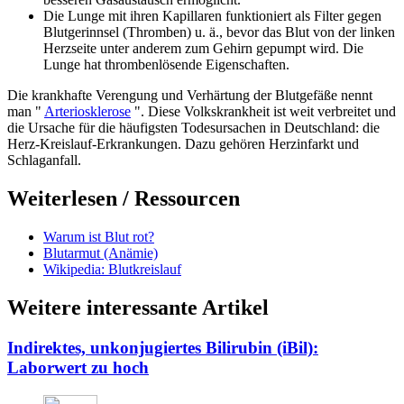
Die Lunge mit ihren Kapillaren funktioniert als Filter gegen
Blutgerinnsel (Thromben) u. ä., bevor das Blut von der linken
Herzseite unter anderem zum Gehirn gepumpt wird. Die
Lunge hat thrombenlösende Eigenschaften.
Die krankhafte Verengung und Verhärtung der Blutgefäße nennt
man "
Arteriosklerose
". Diese Volkskrankheit ist weit verbreitet und
die Ursache für die häufigsten Todesursachen in Deutschland: die
Herz-Kreislauf-Erkrankungen. Dazu gehören Herzinfarkt und
Schlaganfall.
Weiterlesen / Ressourcen
Warum ist Blut rot?
Blutarmut (Anämie)
Wikipedia: Blutkreislauf
Weitere interessante Artikel
Indirektes, unkonjugiertes Bilirubin (iBil):
Laborwert zu hoch