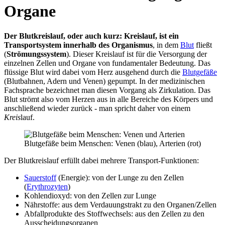
Organe
Der Blutkreislauf, oder auch kurz: Kreislauf, ist ein
Transportsystem innerhalb des Organismus
, in dem
Blut
fließt
(
Strömungssystem
). Dieser Kreislauf ist für die Versorgung der
einzelnen Zellen und Organe von fundamentaler Bedeutung. Das
flüssige Blut wird dabei vom Herz ausgehend durch die
Blutgefäße
(Blutbahnen, Adern und Venen) gepumpt. In der medizinischen
Fachsprache bezeichnet man diesen Vorgang als Zirkulation. Das
Blut strömt also vom Herzen aus in alle Bereiche des Körpers und
anschließend wieder zurück - man spricht daher von einem
Kreis
lauf.
Blutgefäße beim Menschen: Venen (blau), Arterien (rot)
Der Blutkreislauf erfüllt dabei mehrere Transport-Funktionen:
Sauerstoff
(Energie): von der Lunge zu den Zellen
(
Erythrozyten
)
Kohlendioxyd: von den Zellen zur Lunge
Nährstoffe: aus dem Verdauungstrakt zu den Organen/Zellen
Abfallprodukte des Stoffwechsels: aus den Zellen zu den
Ausscheidungsorganen