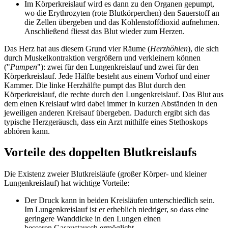
Im Körperkreislauf wird es dann zu den Organen gepumpt,
wo die Erythrozyten (rote Blutkörperchen) den Sauerstoff an
die Zellen übergeben und das Kohlenstoffdioxid aufnehmen.
Anschließend fliesst das Blut wieder zum Herzen.
Das Herz hat aus diesem Grund vier Räume (
Herzhöhlen
), die sich
durch Muskelkontraktion vergrößern und verkleinern können
("
Pumpen
"): zwei für den Lungenkreislauf und zwei für den
Körperkreislauf. Jede Hälfte besteht aus einem Vorhof und einer
Kammer. Die linke Herzhälfte pumpt das Blut durch den
Körperkreislauf, die rechte durch den Lungenkreislauf. Das Blut aus
dem einen Kreislauf wird dabei immer in kurzen Abständen in den
jeweiligen anderen Kreisauf übergeben. Dadurch ergibt sich das
typische Herzgeräusch, dass ein Arzt mithilfe eines Stethoskops
abhören kann.
Vorteile des doppelten Blutkreislaufs
Die Existenz zweier Blutkreisläufe (großer Körper- und kleiner
Lungenkreislauf) hat wichtige Vorteile:
Der Druck kann in beiden Kreisläufen unterschiedlich sein.
Im Lungenkreislauf ist er erheblich niedriger, so dass eine
geringere Wanddicke in den Lungen einen
besseren Gasaustausch ermöglicht.