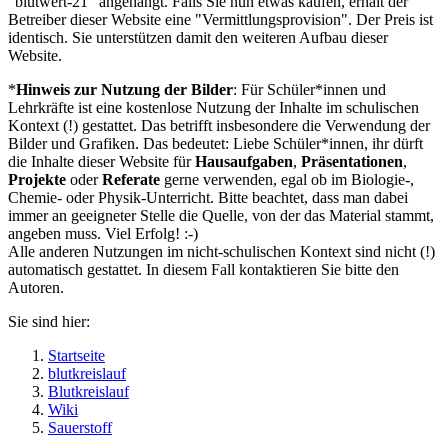
"blutwert-21" angehängt. Falls Sie nun etwas kaufen, erhält der
Betreiber dieser Website eine "Vermittlungsprovision". Der Preis ist
identisch. Sie unterstützen damit den weiteren Aufbau dieser
Website.
*
Hinweis zur Nutzung der Bilder
: Für Schüler*innen und
Lehrkräfte ist eine kostenlose Nutzung der Inhalte im schulischen
Kontext (!) gestattet. Das betrifft insbesondere die Verwendung der
Bilder und Grafiken. Das bedeutet: Liebe Schüler*innen, ihr dürft
die Inhalte dieser Website für
Hausaufgaben
,
Präsentationen
,
Projekte
oder
Referate
gerne verwenden, egal ob im Biologie-,
Chemie- oder Physik-Unterricht. Bitte beachtet, dass man dabei
immer an geeigneter Stelle die Quelle, von der das Material stammt,
angeben muss. Viel Erfolg! :-)
Alle anderen Nutzungen im nicht-schulischen Kontext sind nicht (!)
automatisch gestattet. In diesem Fall kontaktieren Sie bitte den
Autoren.
Sie sind hier:
Startseite
blutkreislauf
Blutkreislauf
Wiki
Sauerstoff