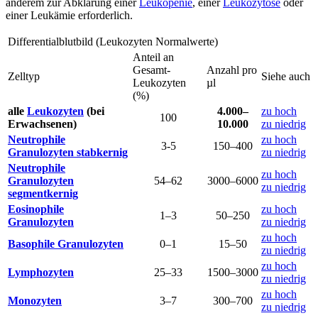
anderem zur Abklärung einer
Leukopenie
, einer
Leukozytose
oder
einer Leukämie erforderlich.
Differentialblutbild (Leukozyten Normalwerte)
Anteil an
Gesamt-
Anzahl pro
Zelltyp
Siehe auch
Leukozyten
µl
(%)
alle
Leukozyten
(bei
4.000–
zu hoch
100
Erwachsenen)
10.000
zu niedrig
Neutrophile
zu hoch
3-5
150–400
Granulozyten stabkernig
zu niedrig
Neutrophile
zu hoch
Granulozyten
54–62
3000–6000
zu niedrig
segmentkernig
Eosinophile
zu hoch
1–3
50–250
Granulozyten
zu niedrig
zu hoch
Basophile Granulozyten
0–1
15–50
zu niedrig
zu hoch
Lymphozyten
25–33
1500–3000
zu niedrig
zu hoch
Monozyten
3–7
300–700
zu niedrig