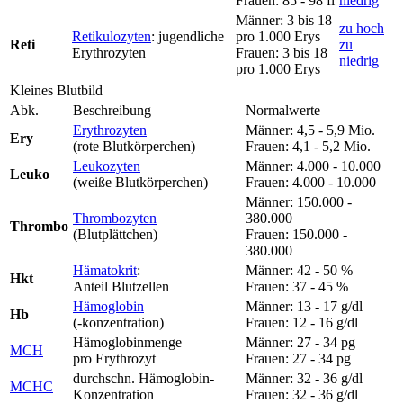
Frauen: 85 - 98 fl
niedrig
Männer: 3 bis 18
zu hoch
Retikulozyten
: jugendliche
pro 1.000 Erys
Reti
zu
Erythrozyten
Frauen: 3 bis 18
niedrig
pro 1.000 Erys
Kleines Blutbild
Abk.
Beschreibung
Normalwerte
Erythrozyten
Männer: 4,5 - 5,9 Mio.
Ery
(rote Blutkörperchen)
Frauen: 4,1 - 5,2 Mio.
Leukozyten
Männer: 4.000 - 10.000
Leuko
(weiße Blutkörperchen)
Frauen: 4.000 - 10.000
Männer: 150.000 -
Thrombozyten
380.000
Thrombo
(Blutplättchen)
Frauen: 150.000 -
380.000
Hämatokrit
:
Männer: 42 - 50 %
Hkt
Anteil Blutzellen
Frauen: 37 - 45 %
Hämoglobin
Männer: 13 - 17 g/dl
Hb
(-konzentration)
Frauen: 12 - 16 g/dl
Hämoglobinmenge
Männer: 27 - 34 pg
MCH
pro Erythrozyt
Frauen: 27 - 34 pg
durchschn. Hämoglobin-
Männer: 32 - 36 g/dl
MCHC
Konzentration
Frauen: 32 - 36 g/dl