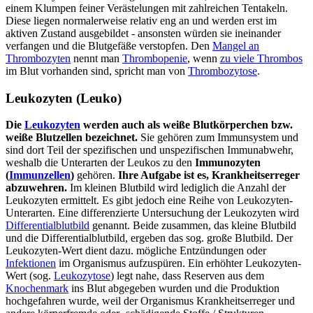
einem Klumpen feiner Verästelungen mit zahlreichen Tentakeln.
Diese liegen normalerweise relativ eng an und werden erst im
aktiven Zustand ausgebildet - ansonsten würden sie ineinander
verfangen und die Blutgefäße verstopfen. Den
Mangel an
Thrombozyten
nennt man
Thrombopenie
, wenn
zu viele Thrombos
im Blut vorhanden sind, spricht man von
Thrombozytose
.
Leukozyten (Leuko)
Die
Leukozyten
werden auch als weiße Blutkörperchen bzw.
weiße Blutzellen bezeichnet.
Sie gehören zum Immunsystem und
sind dort Teil der spezifischen und unspezifischen Immunabwehr,
weshalb die Unterarten der Leukos zu den
Immunozyten
(
Immunzellen
)
gehören.
Ihre Aufgabe ist es, Krankheitserreger
abzuwehren.
Im kleinen Blutbild wird lediglich die Anzahl der
Leukozyten ermittelt. Es gibt jedoch eine Reihe von Leukozyten-
Unterarten. Eine differenzierte Untersuchung der Leukozyten wird
Differentialblutbild
genannt. Beide zusammen, das kleine Blutbild
und die Differentialblutbild, ergeben das sog. große Blutbild. Der
Leukozyten-Wert dient dazu. mögliche Entzündungen oder
Infektionen
im Organismus aufzuspüren. Ein erhöhter Leukozyten-
Wert (sog.
Leukozytose
) legt nahe, dass Reserven aus dem
Knochenmark
ins Blut abgegeben wurden und die Produktion
hochgefahren wurde, weil der Organismus Krankheitserreger und