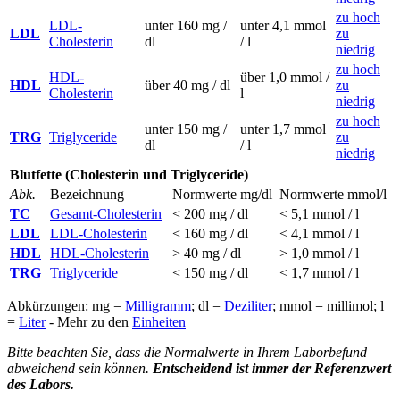
zu hoch
LDL-
unter 160 mg /
unter 4,1 mmol
LDL
zu
Cholesterin
dl
/ l
niedrig
zu hoch
HDL-
über 1,0 mmol /
HDL
über 40 mg / dl
zu
Cholesterin
l
niedrig
zu hoch
unter 150 mg /
unter 1,7 mmol
TRG
Triglyceride
zu
dl
/ l
niedrig
Blutfette (Cholesterin und Triglyceride)
Abk.
Bezeichnung
Normwerte mg/dl
Normwerte mmol/l
TC
Gesamt-Cholesterin
< 200 mg / dl
< 5,1 mmol / l
LDL
LDL-Cholesterin
< 160 mg / dl
< 4,1 mmol / l
HDL
HDL-Cholesterin
> 40 mg / dl
> 1,0 mmol / l
TRG
Triglyceride
< 150 mg / dl
< 1,7 mmol / l
Abkürzungen: mg =
Milligramm
; dl =
Deziliter
; mmol = millimol; l
=
Liter
- Mehr zu den
Einheiten
Bitte beachten Sie, dass die Normalwerte in Ihrem Laborbefund
abweichend sein können.
Entscheidend ist immer der Referenzwert
des Labors.