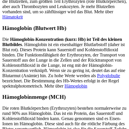
die Blutzellen, zum größten Teil Erythrozyten (rote Blutkörperchen),
aber auch Thrombozyten und Leukozyten. Je mehr Blutzellen
vorhanden sind, um so zähflüssiger wird das Blut. Mehr über
Hämatokrit
Hämoglobin (Blutwert Hb)
Die
Hämoglobin-Konzentration (kurz: Hb) ist Teil des kleinen
Blutbildes
. Hämoglobin ist ein eisenhaltiger Blutfarbstoff (daher ist
Blut rot). Dieses Protein kann Sauerstoff und Kohlenstoffdioxid
binden. Die Funktionsfähigkeit der Erythrozyten, der Transport von
Sauerstoff aus der Lunge in die Zellen und der Rücktransport von
Kohlenstoffdioxid in die Lunge, ist eng mit der Hämoglobin-
Konzentration verknüpft. Wenn sie zu gering ist, deutet das auf eine
Blutarmut (Anämie) hin. Zu hohe Werte werden als
Polyglobulie
bezeichnet. Die Bestimmung des Hb-Wertes erfolgt in der Regel
spektralphotometrisch. Mehr über
Hämoglobin
Hämoglobinmenge (MCH)
Die roten Blutkörperchen (Erythrozyten) bestehen normalerweise zu
rund 90% aus Hämoglobin. Das ist ein Protein, das Sauerstoff und
Kohlenstoffdioxid binden kann. Genau genommen sind es Eisen-
Ionen im Hämoglobin. Diese sind auch für die rötliche Färbung des
Blutes verantwortlich. Hämoglobin ist also für die Sauerstoff-Zufuhr