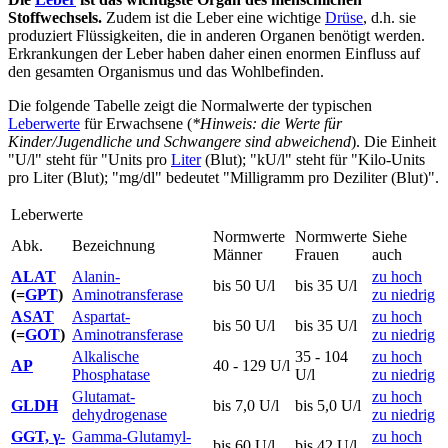
Stoffwechsels.
Zudem ist die Leber eine wichtige
Drüse
, d.h. sie
produziert Flüssigkeiten, die in anderen Organen benötigt werden.
Erkrankungen der Leber haben daher einen enormen Einfluss auf
den gesamten Organismus und das Wohlbefinden.
Die folgende Tabelle zeigt die Normalwerte der typischen
Leberwerte
für Erwachsene (
*Hinweis: die Werte für
Kinder/Jugendliche und Schwangere sind abweichend
). Die Einheit
"U/l" steht für "Units pro
Liter
(Blut); "kU/l" steht für "Kilo-Units
pro Liter (Blut); "mg/dl" bedeutet "Milligramm pro Deziliter (Blut)".
Leberwerte
Normwerte
Normwerte
Siehe
Abk.
Bezeichnung
Männer
Frauen
auch
ALAT
Alanin-
zu hoch
bis 50 U/l
bis 35 U/l
(=
GPT
)
Aminotransferase
zu niedrig
ASAT
Aspartat-
zu hoch
bis 50 U/l
bis 35 U/l
(=
GOT
)
Aminotransferase
zu niedrig
Alkalische
35 - 104
zu hoch
AP
40 - 129 U/l
Phosphatase
U/l
zu niedrig
Glutamat-
zu hoch
GLDH
bis 7,0 U/l
bis 5,0 U/l
dehydrogenase
zu niedrig
GGT, γ-
Gamma-Glutamyl-
zu hoch
bis 60 U/l
bis 42 U/l