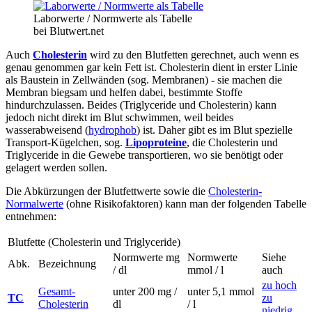
Laborwerte / Normwerte als Tabelle
bei Blutwert.net
Auch
Cholesterin
wird zu den Blutfetten gerechnet, auch wenn es
genau genommen gar kein Fett ist. Cholesterin dient in erster Linie
als Baustein in Zellwänden (sog. Membranen) - sie machen die
Membran biegsam und helfen dabei, bestimmte Stoffe
hindurchzulassen. Beides (Triglyceride und Cholesterin) kann
jedoch nicht direkt im Blut schwimmen, weil beides
wasserabweisend (
hydrophob
) ist. Daher gibt es im Blut spezielle
Transport-Kügelchen, sog.
Lipoproteine
, die Cholesterin und
Triglyceride in die Gewebe transportieren, wo sie benötigt oder
gelagert werden sollen.
Die Abkürzungen der Blutfettwerte sowie die
Cholesterin-
Normalwerte
(ohne Risikofaktoren) kann man der folgenden Tabelle
entnehmen:
Blutfette (Cholesterin und Triglyceride)
Normwerte mg
Normwerte
Siehe
Abk.
Bezeichnung
/ dl
mmol / l
auch
zu hoch
Gesamt-
unter 200 mg /
unter 5,1 mmol
TC
zu
Cholesterin
dl
/ l
niedrig