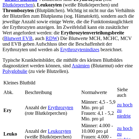
Blutkörperchen
),
Leukozyten
(weiße Blutkörperchen) und
Thrombozyten
(Blutplättchen). Wichtig ist nicht nur das Verhältnis
der Blutzellen zum Blutplasma (sog. Hämatokrit), sondern auch die
jeweilige Anzahl sowie einige Werte, die die Funktionstauglichkeit
der Erythrozyten anzeigen. Im Zweifelsfall kann ein zusätzlicher
Wert angefordert werden: die
Erythrozytenverteilungsbreite
(
Blutwert EVB
, auch
RDW
) Die Blutwerte MCH, MCHC, MCV
und EVB geben Aufschluss über die Beschaffenheit der
Erythrozyten und werden als
Erythrozytenindizes
bezeichnet.
Typische Krankheitsbilder, die mithilfe des kleinen Blutbildes
diagnostiziert werden können, sind
Anämien
(Blutarmut) oder eine
Polyglobulie
(zu viele Blutzellen).
Kleines Blutbild
Siehe
Abk.
Beschreibung
Normalwerte
auch
Männer: 4,5 - 5,9
zu hoch
Anzahl der
Erythrozyten
Mio. pro µl
Ery
zu
(rote Blutkörperchen)
Frauen: 4,1 - 5,2
niedrig
Mio. pro µl
Männer: 4.000 -
zu hoch
Anzahl der
Leukozyten
10.000 pro µl
Leuko
zu
(weiße Blutkörperchen)
Frauen: 4.000 -