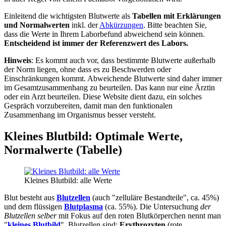
Einleitend die wichtigsten Blutwerte als
Tabellen mit Erklärungen
und Normalwerten
inkl. der
Abkürzungen
. Bitte beachten Sie,
dass die Werte in Ihrem Laborbefund abweichend sein können.
Entscheidend ist immer der Referenzwert des Labors.
Hinweis
: Es kommt auch vor, dass bestimmte Blutwerte außerhalb
der Norm liegen, ohne dass es zu Beschwerden oder
Einschränkungen kommt. Abweichende Blutwerte sind daher immer
im Gesamtzusammenhang zu beurteilen. Das kann nur eine Ärztin
oder ein Arzt beurteilen. Diese Website dient dazu, ein solches
Gespräch vorzubereiten, damit man den funktionalen
Zusammenhang im Organismus besser versteht.
Kleines Blutbild: Optimale Werte,
Normalwerte (Tabelle)
Kleines Blutbild: alle Werte
Blut besteht aus
Blutzellen
(auch "zelluläre Bestandteile", ca. 45%)
und dem flüssigen
Blutplasma
(ca. 55%). Die Untersuchung
der
Blutzellen selber
mit Fokus auf den roten Blutkörperchen nennt man
"
kleines Blutbild
". Blutzellen sind:
Erythrozyten
(rote