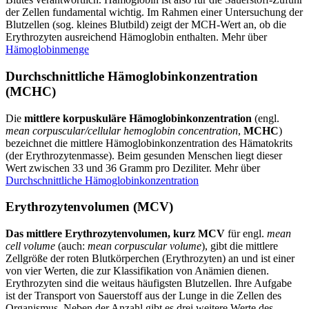
der Zellen fundamental wichtig. Im Rahmen einer Untersuchung der
Blutzellen (sog. kleines Blutbild) zeigt der MCH-Wert an, ob die
Erythrozyten ausreichend Hämoglobin enthalten. Mehr über
Hämoglobinmenge
Durchschnittliche Hämoglobinkonzentration
(MCHC)
Die
mittlere korpuskuläre Hämoglobinkonzentration
(engl.
mean corpuscular/cellular hemoglobin concentration
,
MCHC
)
bezeichnet die mittlere Hämoglobinkonzentration des Hämatokrits
(der Erythrozytenmasse). Beim gesunden Menschen liegt dieser
Wert zwischen 33 und 36 Gramm pro Deziliter. Mehr über
Durchschnittliche Hämoglobinkonzentration
Erythrozytenvolumen (MCV)
Das mittlere Erythrozytenvolumen, kurz
MCV
für engl.
mean
cell volume
(auch:
mean corpuscular volume
), gibt die mittlere
Zellgröße der roten Blutkörperchen (Erythrozyten) an und ist einer
von vier Werten, die zur Klassifikation von Anämien dienen.
Erythrozyten sind die weitaus häufigsten Blutzellen. Ihre Aufgabe
ist der Transport von Sauerstoff aus der Lunge in die Zellen des
Organismus. Neben der Anzahl gibt es drei weitere Werte des