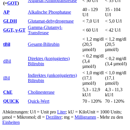
Aspartat-Aminotransferase
< 50 U/l
< 35 U/l
(=
GOT
)
40 - 129
35 - 104
AP
Alkalische Phosphatase
U/l
U/l
GLDH
Glutamat-dehydrogenase
< 7,0 U/l
< 5,0 U/l
Gamma-Glutamyl-
GGT, γ-GT
< 60 U/l
< 42 U/l
Transferase
< 1,2 mg/dl
< 1,2 mg/dl
tBil
Gesamt-Bilirubin
(20,5
(20,5
µmol/l)
µmol/l)
< 0,2 mg/dl
Direktes (konjugiertes)
< 0,2 mg/dl
dBil
(3,4
Bilirubin
(3,4 µmol/l)
µmol/l)
< 1,0 mg/dl
< 1,0 mg/dl
Indirektes (unkonjugiertes)
iBil
(17,1
(17,1
Bilirubin
µmol/l)
µmol/l)
5,3 - 12,9
4,3 - 11,3
ChE
Cholinesterase
kU/l
kU/l
QUICK
Quick-Wert
70 - 120%
70 - 120%
Abkürzungen: U/l = Unit pro
Liter
; kU = KiloUnit = 1000 Units;
µmol = Mikromol; dl =
Deziliter
; mg =
Milligramm
- Mehr zu den
Einheiten