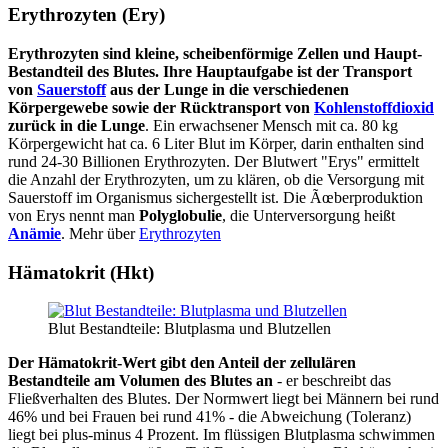
Erythrozyten (Ery)
Erythrozyten sind kleine, scheibenförmige Zellen und Haupt-
Bestandteil des Blutes. Ihre Hauptaufgabe ist der Transport
von
Sauerstoff
aus der Lunge in die verschiedenen
Körpergewebe sowie der Rücktransport von
Kohlenstoffdioxid
zurück in die Lunge
. Ein erwachsener Mensch mit ca. 80 kg
Körpergewicht hat ca. 6 Liter Blut im Körper, darin enthalten sind
rund 24-30 Billionen Erythrozyten. Der Blutwert "Erys" ermittelt
die Anzahl der Erythrozyten, um zu klären, ob die Versorgung mit
Sauerstoff im Organismus sichergestellt ist. Die Ãœberproduktion
von Erys nennt man
Polyglobulie
, die Unterversorgung heißt
Anämie
. Mehr über
Erythrozyten
Hämatokrit (Hkt)
Blut Bestandteile: Blutplasma und Blutzellen
Der Hämatokrit-Wert gibt den Anteil der zellulären
Bestandteile am Volumen des Blutes an
- er beschreibt das
Fließverhalten des Blutes. Der Normwert liegt bei Männern bei rund
46% und bei Frauen bei rund 41% - die Abweichung (Toleranz)
liegt bei plus-minus 4 Prozent. Im flüssigen Blutplasma schwimmen