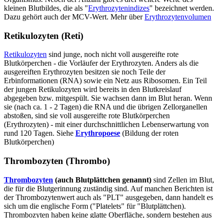
kleinen Blutbildes, die als "
Erythrozytenindizes
" bezeichnet werden.
Dazu gehört auch der MCV-Wert. Mehr über
Erythrozytenvolumen
Retikulozyten (Reti)
Retikulozyten
sind junge, noch nicht voll ausgereifte rote
Blutkörperchen - die Vorläufer der Erythrozyten. Anders als die
ausgereiften Erythrozyten besitzen sie noch Teile der
Erbinformationen (RNA) sowie ein Netz aus Ribosomen. Ein Teil
der jungen Retikulozyten wird bereits in den Blutkreislauf
abgegeben bzw. mitgespült. Sie wachsen dann im Blut heran. Wenn
sie (nach ca. 1 - 2 Tagen) die RNA und die übrigen Zellorganellen
abstoßen, sind sie voll ausgereifte rote Blutkörperchen
(Erythrozyten) - mit einer durchschnittlichen Lebenserwartung von
rund 120 Tagen. Siehe
Erythropoese
(Bildung der roten
Blutkörperchen)
Thrombozyten (Thrombo)
Thrombozyten
(auch Blutplättchen genannt)
sind Zellen im Blut,
die für die Blutgerinnung zuständig sind. Auf manchen Berichten ist
der Thrombozytenwert auch als "PLT" ausgegeben, dann handelt es
sich um die englische Form ("Platelets" für "Blutplättchen).
Thrombozyten haben keine glatte Oberfläche, sondern bestehen aus