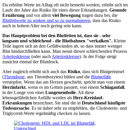
Da erhöhte Werte im Alltag oft nicht bemerkt werden, erhöht sich im
Laufe der Jahre das Risiko für eines dieser Erkrankungen.
Gesunde
Ernährung
und vor allem
viel Bewegung
tragen dazu bei, die
Blutfettwerte zu senken und so zu normalisieren
, dass das Risiko
auch in hohem Alter noch gering sein kann.
Das Hauptproblem bei den Blutfetten ist, dass sie - sehr
langsam und schleichend - die Blutbahnen "verkalken".
Kleine
Teile lagern sich an den Gefäßwänden ab, so dass immer weniger
Blut hindurchfließen kann. Man nennt diesen schleichenden Prozess
Arteriosklerose
(oder auch
Arteriosklerose
). In der Folge steigt
zunächst einmal der Blutdruck.
Aber zugleich erhöht sich auch das
Risiko
, dass sich Blutgerinnsel
(
Thrombose
, aus Thrombozyten) bilden und die
Blutgefäße
verstopfen. Wenn das am Herzen geschieht, spricht man von einem
Herzinfarkt
, wenn es im Gehirn passiert, von einem
Schlaganfall
,
in der Lunge von einer
Lungenembolie
. All diese
lebensgefährlichen Anfälle werden als
Herz-Kreislauf-
Erkrankungen
bezeichnet. Sie sind die in
Deutschland häufigste
Todesursache
. Es ist daher sehr zu empfehlen, die Cholesterin- und
Triglycerid-Werte regelmäßig checken zu lassen.