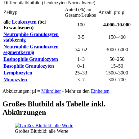
Differentialblutbild (Leukozyten Normalwerte)
Anteil (%) an
Zelltyp
Anzahl pro µl
Gesamt-Leukos
alle
Leukozyten
(bei
100
4.000–10.000
Erwachsenen)
Neutrophile Granulozyten
3-5
150–400
stabkernig
Neutrophile Granulozyten
54–62
3000–6000
segmentkernig
Eosinophile Granulozyten
1–3
50–250
Basophile Granulozyten
0–1
15–50
Lymphozyten
25–33
1500–3000
Monozyten
3–7
300–700
Abkürzungen: µl =
Mikroliter
- Mehr zu den
Einheiten
Großes Blutbild als Tabelle inkl.
Abkürzungen
Großes Blutbild: alle Werte