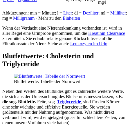
mg/l
Abkürzungen: min = Minute; l =
Liter
; dl =
Deziliter
; ml =
Milliliter
;
mg =
Milligramm
- Mehr zu den
Einheiten
Wenn der Verdacht eine Nierenerkrankung vorhanden ist, wird in
aller Regel eine Urinprobe genommen, um die
Kreatinin-Clearance
zu ermitteln. Sie erlaubt relativ genaue Rückschlüsse auf die
Filtrationsrate der Niere. Siehe auch:
Leukozyten im Urin
.
Blutfettwerte: Cholesterin und
Triglyceride
Blutfettwerte: Tabelle der Normwert
Neben den Werten des Blutbildes gibt es zahlreiche weitere Werte,
die sich aus der Untersuchung des Blutserums messen lassen, z.B.
die sog. Blutfette.
Fette, sog.
Triglyceride
, sind für den Körper
eine sehr wichtige und effektive Energiequelle. Sie werden
größtenteils mit der Nahrung aufgenommen. Was nicht direkt
verbraucht wird, wird eingelagert (quasi für schlechtere Zeiten, von
denen unsere Vorfahren viele hatten).