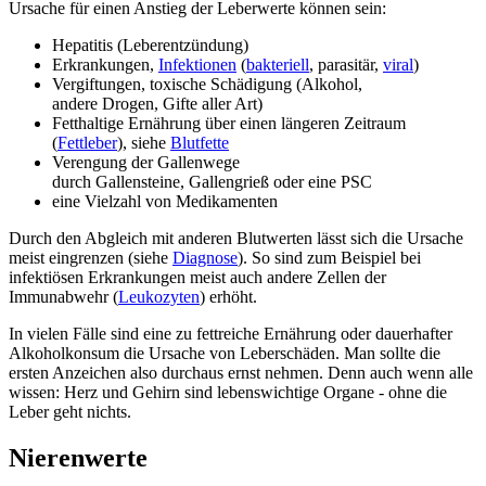
Ursache für einen Anstieg der Leberwerte können sein:
Hepatitis (Leberentzündung)
Erkrankungen,
Infektionen
(
bakteriell
, parasitär,
viral
)
Vergiftungen, toxische Schädigung (Alkohol,
andere Drogen, Gifte aller Art)
Fetthaltige Ernährung über einen längeren Zeitraum
(
Fettleber
), siehe
Blutfette
Verengung der Gallenwege
durch Gallensteine, Gallengrieß oder eine PSC
eine Vielzahl von Medikamenten
Durch den Abgleich mit anderen Blutwerten lässt sich die Ursache
meist eingrenzen (siehe
Diagnose
). So sind zum Beispiel bei
infektiösen Erkrankungen meist auch andere Zellen der
Immunabwehr (
Leukozyten
) erhöht.
In vielen Fälle sind eine zu fettreiche Ernährung oder dauerhafter
Alkoholkonsum die Ursache von Leberschäden. Man sollte die
ersten Anzeichen also durchaus ernst nehmen. Denn auch wenn alle
wissen: Herz und Gehirn sind lebenswichtige Organe - ohne die
Leber geht nichts.
Nierenwerte