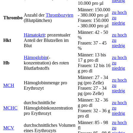
niedrig
10.000 pro µl
Männer: 150.000
zu hoch
Anzahl der
Thrombozyten
- 380.000 pro µl
Thrombo
zu
(Blutplättchen)
Frauen: 150.000
niedrig
- 380.000 pro µl
Männer: 42 - 50
Hämatokrit
: prozentualer
zu hoch
%
Hkt
Anteil der Blutzellen im
zu
Frauen: 37 - 45
Blut
niedrig
%
Männer: 13 bis
Hämoglobin
(-
zu hoch
17 g pro dl
Hb
konzentration) des roten
zu
Frauen: 12 bis 16
Blutfarbstoffs
niedrig
g pro dl
Männer: 27 - 34
zu hoch
Hämoglobinmenge pro
pg (pro Zelle)
MCH
zu
Erythrozyt
Frauen: 27 - 34
niedrig
pg (pro Zelle)
Männer: 32 - 36
durchschnittliche
zu hoch
g pro dl
MCHC
Hämoglobinkonzentration
zu
Frauen: 32 - 36 g
pro Erythrozyt
niedrig
pro dl
Männer: 85 - 98
zu hoch
durchschnittliches Volumen
MCV
fl
zu
eines Erythrozyts