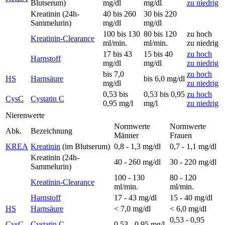
Blutserum)
mg/dl
mg/dl
zu niedrig
Kreatinin (24h-
40 bis 260
30 bis 220
Sammelurin)
mg/dl
mg/dl
100 bis 130
80 bis 120
zu hoch
Kreatinin-Clearance
ml/min.
ml/min.
zu niedrig
17 bis 43
15 bis 40
zu hoch
Harnstoff
mg/dl
mg/dl
zu niedrig
bis 7,0
zu hoch
HS
Harnsäure
bis 6,0 mg/dl
mg/dl
zu niedrig
0,53 bis
0,53 bis 0,95
zu hoch
CysC
Cystatin C
0,95 mg/l
mg/l
zu niedrig
Nierenwerte
Normwerte
Normwerte
Abk.
Bezeichnung
Männer
Frauen
KREA
Kreatinin
(im Blutserum)
0,8 - 1,3 mg/dl
0,7 - 1,1 mg/dl
Kreatinin (24h-
40 - 260 mg/dl
30 - 220 mg/dl
Sammelurin)
100 - 130
80 - 120
Kreatinin-Clearance
ml/min.
ml/min.
Harnstoff
17 - 43 mg/dl
15 - 40 mg/dl
HS
Harnsäure
< 7,0 mg/dl
< 6,0 mg/dl
0,53 - 0,95
CysC
Cystatin C
0,53 - 0,95 mg/l