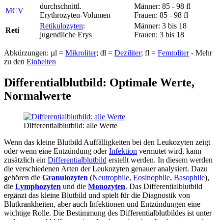
durchschnittl.
Männer: 85 - 98 fl
MCV
Erythrozyten-Volumen
Frauen: 85 - 98 fl
Retikulozyten
:
Männer: 3 bis 18
Reti
jugendliche Erys
Frauen: 3 bis 18
Abkürzungen: µl =
Mikroliter
; dl =
Deziliter
; fl =
Femtoliter
- Mehr
zu den
Einheiten
Differentialblutbild: Optimale Werte,
Normalwerte
Differentialblutbild: alle Werte
Wenn das kleine Blutbild Auffälligkeiten bei den Leukozyten zeigt
oder wenn eine Entzündung oder
Infektion
vermutet wird, kann
zusätzlich ein
Differentialblutbild
erstellt werden. In diesem werden
die verschiedenen Arten der Leukozyten genauer analysiert. Dazu
gehören die
Granulozyten
(
Neutrophile
,
Eosinophile
,
Basophile
),
die
Lymphozyten
und die
Monozyten
. Das Differentialblutbild
ergänzt das kleine Blutbild und spielt für die Diagnostik von
Blutkrankheiten, aber auch Infektionen und Entzündungen eine
wichtige Rolle. Die Bestimmung des Differentialblutbildes ist unter