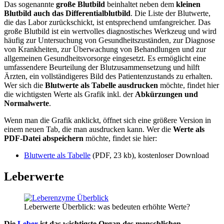
Das sogenannte
große Blutbild
beinhaltet neben dem
kleinen
Blutbild auch das Differentialblutbild
. Die Liste der Blutwerte,
die das Labor zurückschickt, ist entsprechend umfangreicher. Das
große Blutbild ist ein wertvolles diagnostisches Werkzeug und wird
häufig zur Untersuchung von Gesundheitszuständen, zur Diagnose
von Krankheiten, zur Überwachung von Behandlungen und zur
allgemeinen Gesundheitsvorsorge eingesetzt. Es ermöglicht eine
umfassendere Beurteilung der Blutzusammensetzung und hilft
Ärzten, ein vollständigeres Bild des Patientenzustands zu erhalten.
Wer sich die
Blutwerte als Tabelle ausdrucken
möchte, findet hier
die wichtigsten Werte als Grafik inkl. der
Abkürzungen und
Normalwerte
.
Wenn man die Grafik anklickt, öffnet sich eine größere Version in
einem neuen Tab, die man ausdrucken kann. Wer die
Werte als
PDF-Datei abspeichern
möchte, findet sie hier:
Blutwerte als Tabelle
(PDF, 23 kb), kostenloser Download
Leberwerte
Leberwerte Überblick: was bedeuten erhöhte Werte?
Die
Leber
ist das wichtigste Organ des menschlichen