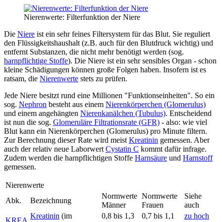
Nierenwerte: Filterfunktion der Niere
Die
Niere
ist ein sehr feines Filtersystem für das Blut. Sie reguliert
den Flüssigkeitshaushalt (z.B. auch für den Blutdruck wichtig) und
entfernt Substanzen, die nicht mehr benötigt werden (sog.
harnpflichtige Stoffe
). Die Niere ist ein sehr sensibles Organ - schon
kleine Schädigungen können große Folgen haben. Insofern ist es
ratsam, die
Nierenwerte
stets zu prüfen.
Jede Niere besitzt rund eine Millionen "Funktionseinheiten". So ein
sog.
Nephron
besteht aus einem
Nierenkörperchen (Glomerulus)
und einem angehängten
Nierenkanälchen (Tubulus)
. Entscheidend
ist nun die sog.
Glomeruläre Filtrationsrate (GFR)
- also: wie viel
Blut kann ein Nierenkörperchen (Glomerulus) pro Minute filtern.
Zur Berechnung dieser Rate wird meist
Kreatinin
gemessen. Aber
auch der relativ neue Laborwert
Cystatin C
kommt dafür infrage.
Zudem werden die harnpflichtigen Stoffe
Harnsäure
und
Harnstoff
gemessen.
Nierenwerte
Normwerte
Normwerte
Siehe
Abk.
Bezeichnung
Männer
Frauen
auch
Kreatinin
(im
0,8 bis 1,3
0,7 bis 1,1
zu hoch
KREA