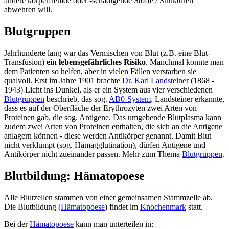
andere körperfremde oder -schädigende Stoffe / Strukturen
abwehren will.
Blutgruppen
Jahrhunderte lang war das Vermischen von Blut (z.B. eine Blut-
Transfusion)
ein lebensgefährliches Risiko
. Manchmal konnte man
dem Patienten so helfen, aber in vielen Fällen verstarben sie
qualvoll. Erst im Jahre 1901 brachte
Dr. Karl Landsteiner
(1868 -
1943) Licht ins Dunkel, als er ein System aus vier verschiedenen
Blutgruppen
beschrieb, das sog.
AB0-System
. Landsteiner erkannte,
dass es auf der Oberfläche der Erythrozyten zwei Arten von
Proteinen gab, die sog. Antigene. Das umgebende Blutplasma kann
zudem zwei Arten von Proteinen enthalten, die sich an die Antigene
anlagern können - diese werden Antikörper genannt. Damit Blut
nicht verklumpt (sog. Hämagglutination), dürfen Antigene und
Antikörper nicht zueinander passen. Mehr zum Thema
Blutgruppen
.
Blutbildung: Hämatopoese
Alle Blutzellen stammen von einer gemeinsamen Stammzelle ab.
Die Blutbildung (
Hämatopoese
) findet im
Knochenmark
statt.
Bei der
Hämatopoese
kann man unterteilen in: