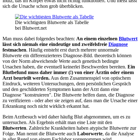
Indiz, das im Körper etwas nicht richtig funktioniert. Und meist lässt
sich die Ursache schon grob überblicken.
Die wichtigsten Blutwerte als Tabelle
bei Blutwert.net
Man muss dabei folgendes beachten:
An einem einzelnen
Blutwert
lässt sich niemals eine eindeutige und zweifelsfreie
Diagnose
festmachen
. Häufig entsteht erst durch mehrere unnormale
Blutwerte ein differenzierteres Diagnose-Bild. theoretisch können
von der Norm abweichende Werte auch genetisch bedingte
Ursachen haben, die eventuell keinerlei Beschwerden bereiten.
Ein
Blutbefund muss daher immer (!) von einer Ärztin oder einem
Arzt beurteilt werden.
Aus dem Zusammenspiel von optischem
Eindruck, weiteren Untersuchungen, dem persönlichen Gespräch
und den geschilderten Symptomen kann der Arzt dann eine
Diagnose "konstruieren". Die Blutwerte helfen dann, die Diagnose
zu verifizieren - oder aber sie zeigen auf, dass man die Ursache einer
Erkrankung noch nicht wirklich erkannt hat.
Beim Arztbesuch wird daher häufig Blut abgenommen, um es zu
untersuchen. Als Ergebnis erhält man eine Liste mit den
Blutwerten
. Zahlreiche Krankheiten haben atypische Blutwerte zur
Folge. Man nennt die Blutwerte auch
Laborwerte
, da die Analyse
in aller Regel von einem Fachlabor vorgenommen wird.