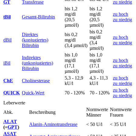
GT
Transferase
zu niedrig
bis 1,2
bis 1,2
mg/dl
mg/dl
zu hoch
tBil
Gesamt-Bilirubin
(20,5
(20,5
zu niedrig
µmol/l)
µmol/l)
bis 0,2
Direktes
bis 0,2
mg/dl
zu hoch
dBil
(konjugiertes)
mg/dl
(3,4
zu niedrig
Bilirubin
(3,4 µmol/l)
µmol/l)
bis 1,0
bis 1,0
Indirektes
mg/dl
mg/dl
zu hoch
iBil
(unkonjugiertes)
(17,1
(17,1
zu niedrig
Bilirubin
µmol/l)
µmol/l)
5,3 - 12,9
4,3 - 11,3
zu hoch
ChE
Cholinesterase
kU/l
kU/l
zu niedrig
zu hoch
QUICK
Quick-Wert
70 - 120%
70 - 120%
zu niedrig
Leberwerte
Normwerte
Normwerte
Abk.
Beschreibung
Männer
Frauen
ALAT
Alanin-Aminotransferase
< 50 U/l
< 35 U/l
(=
GPT
)
ASAT