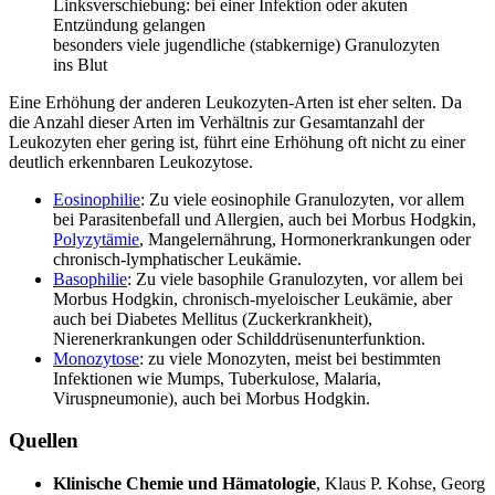
Linksverschiebung: bei einer Infektion oder akuten
Entzündung gelangen
besonders viele jugendliche (stabkernige) Granulozyten
ins Blut
Eine Erhöhung der anderen Leukozyten-Arten ist eher selten. Da
die Anzahl dieser Arten im Verhältnis zur Gesamtanzahl der
Leukozyten eher gering ist, führt eine Erhöhung oft nicht zu einer
deutlich erkennbaren Leukozytose.
Eosinophilie
: Zu viele eosinophile Granulozyten, vor allem
bei Parasitenbefall und Allergien, auch bei Morbus Hodgkin,
Polyzytämie
, Mangelernährung, Hormonerkrankungen oder
chronisch-lymphatischer Leukämie.
Basophilie
: Zu viele basophile Granulozyten, vor allem bei
Morbus Hodgkin, chronisch-myeloischer Leukämie, aber
auch bei Diabetes Mellitus (Zuckerkrankheit),
Nierenerkrankungen oder Schilddrüsenunterfunktion.
Monozytose
: zu viele Monozyten, meist bei bestimmten
Infektionen wie Mumps, Tuberkulose, Malaria,
Viruspneumonie), auch bei Morbus Hodgkin.
Quellen
Klinische Chemie und Hämatologie
, Klaus P. Kohse, Georg