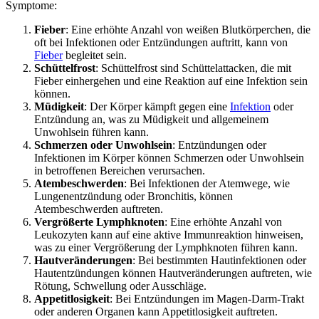
Symptome:
Fieber
: Eine erhöhte Anzahl von weißen Blutkörperchen, die
oft bei Infektionen oder Entzündungen auftritt, kann von
Fieber
begleitet sein.
Schüttelfrost
: Schüttelfrost sind Schüttelattacken, die mit
Fieber einhergehen und eine Reaktion auf eine Infektion sein
können.
Müdigkeit
: Der Körper kämpft gegen eine
Infektion
oder
Entzündung an, was zu Müdigkeit und allgemeinem
Unwohlsein führen kann.
Schmerzen oder Unwohlsein
: Entzündungen oder
Infektionen im Körper können Schmerzen oder Unwohlsein
in betroffenen Bereichen verursachen.
Atembeschwerden
: Bei Infektionen der Atemwege, wie
Lungenentzündung oder Bronchitis, können
Atembeschwerden auftreten.
Vergrößerte Lymphknoten
: Eine erhöhte Anzahl von
Leukozyten kann auf eine aktive Immunreaktion hinweisen,
was zu einer Vergrößerung der Lymphknoten führen kann.
Hautveränderungen
: Bei bestimmten Hautinfektionen oder
Hautentzündungen können Hautveränderungen auftreten, wie
Rötung, Schwellung oder Ausschläge.
Appetitlosigkeit
: Bei Entzündungen im Magen-Darm-Trakt
oder anderen Organen kann Appetitlosigkeit auftreten.