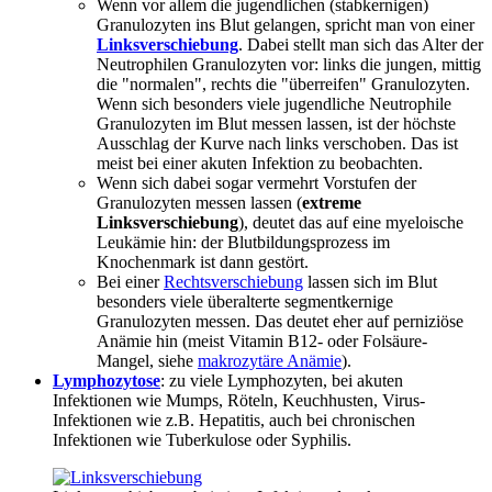
Wenn vor allem die jugendlichen (stabkernigen)
Granulozyten ins Blut gelangen, spricht man von einer
Linksverschiebung
. Dabei stellt man sich das Alter der
Neutrophilen Granulozyten vor: links die jungen, mittig
die "normalen", rechts die "überreifen" Granulozyten.
Wenn sich besonders viele jugendliche Neutrophile
Granulozyten im Blut messen lassen, ist der höchste
Ausschlag der Kurve nach links verschoben. Das ist
meist bei einer akuten Infektion zu beobachten.
Wenn sich dabei sogar vermehrt Vorstufen der
Granulozyten messen lassen (
extreme
Linksverschiebung
), deutet das auf eine myeloische
Leukämie hin: der Blutbildungsprozess im
Knochenmark ist dann gestört.
Bei einer
Rechtsverschiebung
lassen sich im Blut
besonders viele überalterte segmentkernige
Granulozyten messen. Das deutet eher auf perniziöse
Anämie hin (meist Vitamin B12- oder Folsäure-
Mangel, siehe
makrozytäre Anämie
).
Lymphozytose
: zu viele Lymphozyten, bei akuten
Infektionen wie Mumps, Röteln, Keuchhusten, Virus-
Infektionen wie z.B. Hepatitis, auch bei chronischen
Infektionen wie Tuberkulose oder Syphilis.