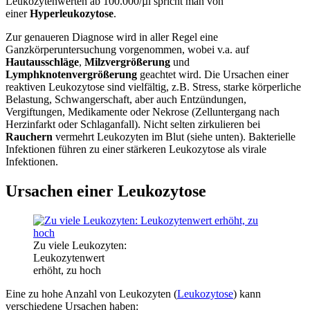
Leukozytenwerten ab 100.000/µl spricht man von
einer
Hyperleukozytose
.
Zur genaueren Diagnose wird in aller Regel eine
Ganzkörperuntersuchung vorgenommen, wobei v.a. auf
Hautausschläge
,
Milzvergrößerung
und
Lymphknotenvergrößerung
geachtet wird. Die Ursachen einer
reaktiven Leukozytose sind vielfältig, z.B. Stress, starke körperliche
Belastung, Schwangerschaft, aber auch Entzündungen,
Vergiftungen, Medikamente oder Nekrose (Zelluntergang nach
Herzinfarkt oder Schlaganfall). Nicht selten zirkulieren bei
Rauchern
vermehrt Leukozyten im Blut (siehe unten). Bakterielle
Infektionen führen zu einer stärkeren Leukozytose als virale
Infektionen.
Ursachen einer Leukozytose
Zu viele Leukozyten:
Leukozytenwert
erhöht, zu hoch
Eine zu hohe Anzahl von Leukozyten (
Leukozytose
) kann
verschiedene Ursachen haben: