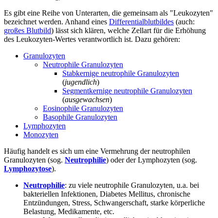
Es gibt eine Reihe von Unterarten, die gemeinsam als "Leukozyten"
bezeichnet werden. Anhand eines
Differentialblutbildes
(auch:
großes Blutbild
) lässt sich klären, welche Zellart für die Erhöhung
des Leukozyten-Wertes verantwortlich ist. Dazu gehören:
Granulozyten
Neutrophile Granulozyten
Stabkernige neutrophile Granulozyten
(
jugendlich
)
Segmentkernige neutrophile Granulozyten
(
ausgewachsen
)
Eosinophile Granulozyten
Basophile Granulozyten
Lymphozyten
Monozyten
Häufig handelt es sich um eine Vermehrung der neutrophilen
Granulozyten (sog.
Neutrophilie
) oder der Lymphozyten (sog.
Lymphozytose
).
Neutrophilie
: zu viele neutrophile Granulozyten, u.a. bei
bakteriellen Infektionen, Diabetes Mellitus, chronische
Entzündungen, Stress, Schwangerschaft, starke körperliche
Belastung, Medikamente, etc.