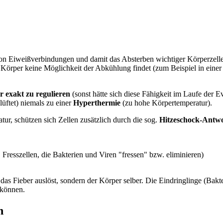
von Eiweißverbindungen und damit das Absterben wichtiger Körperzelle
 der Körper keine Möglichkeit der Abkühlung findet (zum Beispiel in e
r exakt zu regulieren
(sonst hätte sich diese Fähigkeit im Laufe der E
üftet) niemals zu einer
Hyperthermie
(zu hohe Körpertemperatur).
tur, schützen sich Zellen zusätzlich durch die sog.
Hitzeschock-Antw
 Fresszellen, die Bakterien und Viren "fressen" bzw. eliminieren)
as Fieber auslöst, sondern der Körper selber. Die Eindringlinge (Bakter
 können.
n