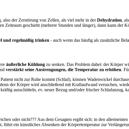
, also der Zerstörung von Zellen, als viel mehr in der
Dehydration
, a
en Zeitraum geschieht (mehrere Stunden und länger), dann kann der Kö
el und regelmäßig trinken
- auch wenn das häufig als zusätzliche Be
ere
äußerliche Kühlung
zu senken. Das Problem dabei: der Körper wil
und
verstärkt seine Anstrengungen, die Temperatur zu erhöhen
. Fü
 Patient nicht zur Ruhe kommt (Schlaf), können Wadenwickel durchaus 
 - denn der Körper wird anschließend mit Kraftaufwand versuchen, wiede
räftig ausschütteln, ev. neuer Bezug und/oder frischer Schlafanzug, ka
hen oder nicht??? Aus dem Gesagten ergibt sich: in den allermeisten 
st, führt ein künstliches Absenken der Körpertemperatur zur Verlänger