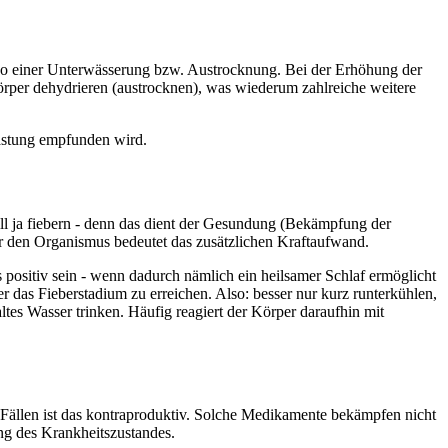
lso einer Unterwässerung bzw. Austrocknung. Bei der Erhöhung der
rper dehydrieren (austrocknen), was wiederum zahlreiche weitere
lastung empfunden wird.
l ja fiebern - denn das dient der Gesundung (Bekämpfung der
r den Organismus bedeutet das zusätzlichen Kraftaufwand.
positiv sein - wenn dadurch nämlich ein heilsamer Schlaf ermöglicht
r das Fieberstadium zu erreichen. Also: besser nur kurz runterkühlen,
ltes Wasser trinken. Häufig reagiert der Körper daraufhin mit
Fällen ist das kontraproduktiv. Solche Medikamente bekämpfen nicht
ung des Krankheitszustandes.