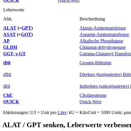
QUICK
Quick-Wert
Leberwerte
Abk.
Beschreibung
ALAT
(=
GPT
)
Alanin-Aminotransferase
ASAT
(=
GOT
)
Aspartat-Aminotransferase
AP
Alkalische Phosphatase
GLDH
Glutamat-dehydrogenase
GGT, γ-GT
Gamma-Glutamyl-Transfer
tBil
Gesamt-Bilirubin
dBil
Direktes (konjugiertes) Bili
iBil
Indirektes (unkonjugiertes) 
ChE
Cholinesterase
QUICK
Quick-Wert
Abkürzungen: U/l = Unit pro
Liter
; kU = KiloUnit = 1000 Units; µm
ALAT / GPT senken, Leberwerte verbesse