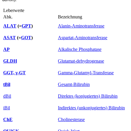
Leberwerte
Abk.
Bezeichnung
ALAT
(=
GPT
)
Alanin-Aminotransferase
ASAT
(=
GOT
)
Aspartat-Aminotransferase
AP
Alkalische Phosphatase
GLDH
Glutamat-dehydrogenase
GGT, γ-GT
Gamma-Glutamyl-Transferase
tBil
Gesamt-Bilirubin
dBil
Direktes (konjugiertes) Bilirubin
iBil
Indirektes (unkonjugiertes) Bilirubin
ChE
Cholinesterase