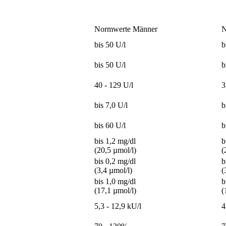
Normwerte Männer
N
bis 50 U/l
b
bis 50 U/l
b
40 - 129 U/l
3
bis 7,0 U/l
b
bis 60 U/l
b
bis 1,2 mg/dl
b
(20,5 µmol/l)
(
bis 0,2 mg/dl
b
(3,4 µmol/l)
(
bis 1,0 mg/dl
b
(17,1 µmol/l)
(
5,3 - 12,9 kU/l
4