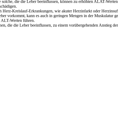
e solche, die die Leber beeinflussen, können zu erhöhten ALAT-Wert
schädigen.
ch Herz-Kreislauf-Erkrankungen, wie akuter Herzinfarkt oder Herzinsu
eber vorkommt, kann es auch in geringen Mengen in der Muskulatur g
n ALT-Werten führen.
onen, die die Leber beeinflussen, zu einem vorübergehenden Anstieg d