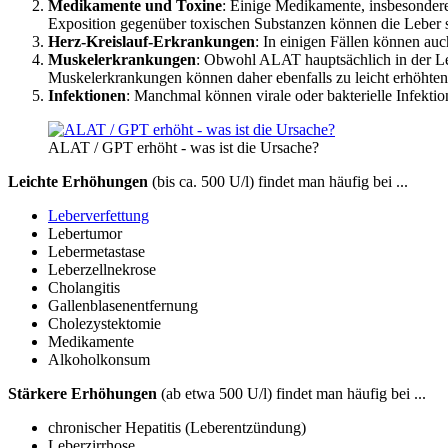
Medikamente und Toxine
: Einige Medikamente, insbesonder
Exposition gegenüber toxischen Substanzen können die Leber 
Herz-Kreislauf-Erkrankungen
: In einigen Fällen können au
Muskelerkrankungen
: Obwohl ALAT hauptsächlich in der L
Muskelerkrankungen können daher ebenfalls zu leicht erhöhte
Infektionen
: Manchmal können virale oder bakterielle Infekti
ALAT / GPT erhöht - was ist die Ursache?
Leichte Erhöhungen
(bis ca. 500 U/l) findet man häufig bei ...
Leberverfettung
Lebertumor
Lebermetastase
Leberzellnekrose
Cholangitis
Gallenblasenentfernung
Cholezystektomie
Medikamente
Alkoholkonsum
Stärkere Erhöhungen
(ab etwa 500 U/l) findet man häufig bei ...
chronischer Hepatitis (Leberentzündung)
Leberzirrhose