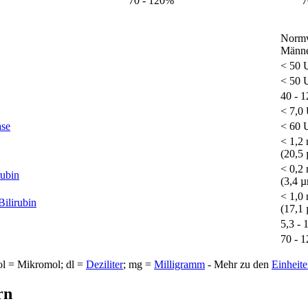
70 - 120%
7
Normw
Männ
< 50 U
< 50 U
40 - 1
< 7,0 
ase
< 60 U
< 1,2 
(20,5 
< 0,2 
rubin
(3,4 µ
< 1,0 
Bilirubin
(17,1 
5,3 - 
70 - 
ol = Mikromol; dl =
Deziliter
; mg =
Milligramm
- Mehr zu den
Einheit
rn