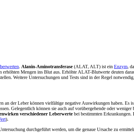
berwerten
.
Alanin-Aminotransferase
(ALAT, ALT) ist ein
Enzym
, d
 in erhöhten Mengen ins Blut aus. Erhöhte ALAT-Blutwerte deuten dara
 stellen. Weitere Untersuchungen und Tests sind in der Regel notwendig
äden an der Leber können vielfältige negative Auswirkungen haben. Es 
sen. Gelegentlich können sie auch auf vorübergehende oder weniger 
nwirken verschiedener Leberwerte
bei bestimmten Erkrankungen. 
ert
).
 Untersuchung durchgeführt werden, um die genaue Ursache zu ermitte