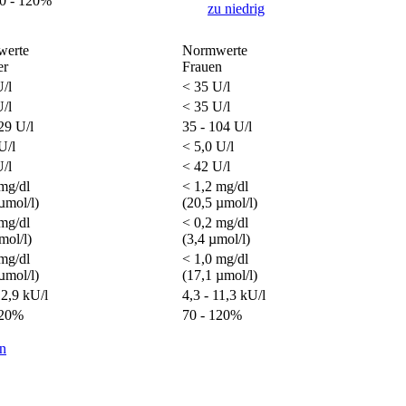
0 - 120%
zu niedrig
erte
Normwerte
er
Frauen
/l
< 35 U/l
/l
< 35 U/l
29 U/l
35 - 104 U/l
U/l
< 5,0 U/l
/l
< 42 U/l
mg/dl
< 1,2 mg/dl
µmol/l)
(20,5 µmol/l)
mg/dl
< 0,2 mg/dl
mol/l)
(3,4 µmol/l)
mg/dl
< 1,0 mg/dl
µmol/l)
(17,1 µmol/l)
12,9 kU/l
4,3 - 11,3 kU/l
120%
70 - 120%
en