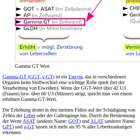
Gamma GT Wert
Gamma-GT (GGT, γ-GT)
ist ein
Enzym
, das in verschiedenen
Organen beim Stoffwechsel eine wichtige Rolle spielt (bei der
Verarbeitung von Eiweißen). Wenn der GGT-Wert über 42 U/l
(Frauen) bzw. über 60 U/l (Männer) steigt, spricht man von einem
erhöhten Gamma-GT-Wert.
Die Erhöhung deutet in den meisten Fällen auf der Schädigung von
Zellen der
Leber
oder der Gallengänge hin. Durch die Bestimmung
der Werte
ASAT
(anderer Name:
GOT
) und
ALAT
(anderer Name:
GPT
) und
γ-GT
lassen sich mehr als 95 % aller Leberkrankungen
erkennen.