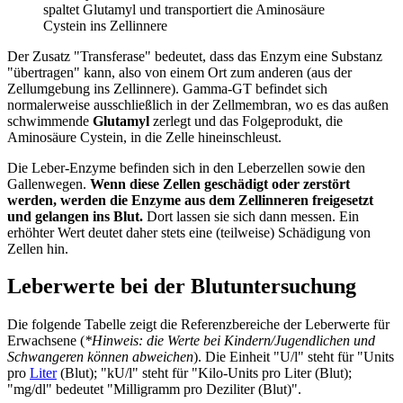
spaltet Glutamyl und transportiert die Aminosäure
Cystein ins Zellinnere
Der Zusatz "Transferase" bedeutet, dass das Enzym eine Substanz
"übertragen" kann, also von einem Ort zum anderen (aus der
Zellumgebung ins Zellinnere). Gamma-GT befindet sich
normalerweise ausschließlich in der Zellmembran, wo es das außen
schwimmende
Glutamyl
zerlegt und das Folgeprodukt, die
Aminosäure Cystein, in die Zelle hineinschleust.
Die Leber-Enzyme befinden sich in den Leberzellen sowie den
Gallenwegen.
Wenn diese Zellen geschädigt oder zerstört
werden, werden die Enzyme aus dem Zellinneren freigesetzt
und gelangen ins Blut.
Dort lassen sie sich dann messen. Ein
erhöhter Wert deutet daher stets eine (teilweise) Schädigung von
Zellen hin.
Leberwerte bei der Blutuntersuchung
Die folgende Tabelle zeigt die Referenzbereiche der Leberwerte für
Erwachsene (
*Hinweis: die Werte bei Kindern/Jugendlichen und
Schwangeren können abweichen
). Die Einheit "U/l" steht für "Units
pro
Liter
(Blut); "kU/l" steht für "Kilo-Units pro Liter (Blut);
"mg/dl" bedeutet "Milligramm pro Deziliter (Blut)".