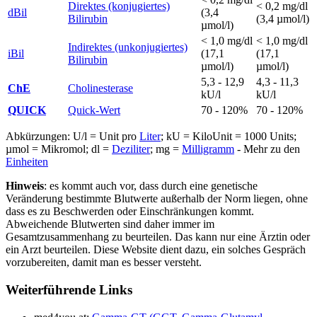
Direktes (konjugiertes)
< 0,2 mg/dl
dBil
(3,4
Bilirubin
(3,4 µmol/l)
µmol/l)
< 1,0 mg/dl
< 1,0 mg/dl
Indirektes (unkonjugiertes)
iBil
(17,1
(17,1
Bilirubin
µmol/l)
µmol/l)
5,3 - 12,9
4,3 - 11,3
ChE
Cholinesterase
kU/l
kU/l
QUICK
Quick-Wert
70 - 120%
70 - 120%
Abkürzungen: U/l = Unit pro
Liter
; kU = KiloUnit = 1000 Units;
µmol = Mikromol; dl =
Deziliter
; mg =
Milligramm
- Mehr zu den
Einheiten
Hinweis
: es kommt auch vor, dass durch eine genetische
Veränderung bestimmte Blutwerte außerhalb der Norm liegen, ohne
dass es zu Beschwerden oder Einschränkungen kommt.
Abweichende Blutwerten sind daher immer im
Gesamtzusammenhang zu beurteilen. Das kann nur eine Ärztin oder
ein Arzt beurteilen. Diese Website dient dazu, ein solches Gespräch
vorzubereiten, damit man es besser versteht.
Weiterführende Links