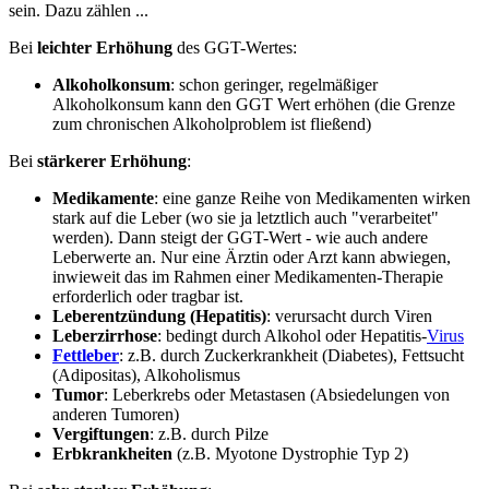
sein. Dazu zählen ...
Bei
leichter Erhöhung
des GGT-Wertes:
Alkoholkonsum
: schon geringer, regelmäßiger
Alkoholkonsum kann den GGT Wert erhöhen (die Grenze
zum chronischen Alkoholproblem ist fließend)
Bei
stärkerer Erhöhung
:
Medikamente
: eine ganze Reihe von Medikamenten wirken
stark auf die Leber (wo sie ja letztlich auch "verarbeitet"
werden). Dann steigt der GGT-Wert - wie auch andere
Leberwerte an. Nur eine Ärztin oder Arzt kann abwiegen,
inwieweit das im Rahmen einer Medikamenten-Therapie
erforderlich oder tragbar ist.
Leberentzündung (Hepatitis)
: verursacht durch Viren
Leberzirrhose
: bedingt durch Alkohol oder Hepatitis-
Virus
Fettleber
: z.B. durch Zuckerkrankheit (Diabetes), Fettsucht
(Adipositas), Alkoholismus
Tumor
: Leberkrebs oder Metastasen (Absiedelungen von
anderen Tumoren)
Vergiftungen
: z.B. durch Pilze
Erbkrankheiten
(z.B. Myotone Dystrophie Typ 2)