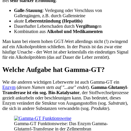
Bei
sehr starker Erhöhung
:
Galle-Stauung
: Verlegung oder Verschluss von
Gallengängen, z.B. durch Gallensteine
akute
Leberentzündung (Hepatitis)
Dauerhafter Leberschaden durch
Vergiftung
en
Kombination aus
Alkohol und Medikamenten
Man kann bei einem hohen GGT-Wert allerdings nicht (!) zwingend
auf ein Alkoholproblem schließen. In der Praxis ist das zwar eine
häufige Ursache - der Wert ist aber keinesfalls ein eindeutiges Signal
für ein Alkoholproblem (das auf Dauer die Leber zerstört).
Welche Aufgabe hat Gamma-GT?
Wie die anderen wichtigen Leberwerte ist auch Gamma-GT ein
Enzym
(
dessen Namen stets auf "...ase" endet
).
Gamma-Glutamyl-
Transferase ist ein sog. Bio-Katalysator
, der Stoffwechselprozesse
gezielt ankurbeln oder beschleunigen kann. Das bedeutet, dieses
Enzym verändert die Struktur von Ausgangsstoffen (sog.
Substrate
),
die sich in andere Substanzen verwandeln (sog.
Produkte
).
Gamma-GT Funktionsweise: Das Enzym Gamma-
Glutamyl-Transferase in der Zellmembran