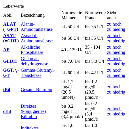
Leberwerte
Normwerte
Normwerte
Siehe
Abk.
Bezeichnung
Männer
Frauen
auch
ALAT
Alanin-
zu hoch
bis 50 U/l
bis 35 U/l
(=
GPT
)
Aminotransferase
zu niedrig
ASAT
Aspartat-
zu hoch
bis 50 U/l
bis 35 U/l
(=
GOT
)
Aminotransferase
zu niedrig
Alkalische
35 - 104
zu hoch
AP
40 - 129 U/l
Phosphatase
U/l
zu niedrig
Glutamat-
zu hoch
GLDH
bis 7,0 U/l
bis 5,0 U/l
dehydrogenase
zu niedrig
GGT, γ-
Gamma-Glutamyl-
zu hoch
bis 60 U/l
bis 42 U/l
GT
Transferase
zu niedrig
bis 1,2
bis 1,2
mg/dl
mg/dl
zu hoch
tBil
Gesamt-Bilirubin
(20,5
(20,5
zu niedrig
µmol/l)
µmol/l)
bis 0,2
Direktes
bis 0,2
mg/dl
zu hoch
dBil
(konjugiertes)
mg/dl
(3,4
zu niedrig
Bilirubin
(3,4 µmol/l)
µmol/l)
bis 1,0
bis 1,0
Indirektes