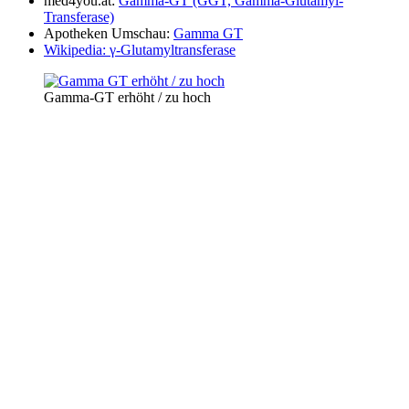
med4you.at:
Gamma-GT (GGT, Gamma-Glutamyl-
Transferase)
Apotheken Umschau:
Gamma GT
Wikipedia: γ-Glutamyltransferase
Gamma-GT erhöht / zu hoch