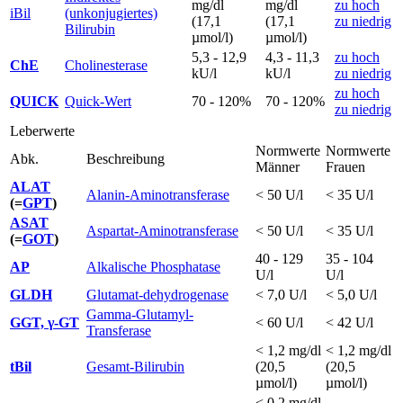
mg/dl
mg/dl
zu hoch
iBil
(unkonjugiertes)
(17,1
(17,1
zu niedrig
Bilirubin
µmol/l)
µmol/l)
5,3 - 12,9
4,3 - 11,3
zu hoch
ChE
Cholinesterase
kU/l
kU/l
zu niedrig
zu hoch
QUICK
Quick-Wert
70 - 120%
70 - 120%
zu niedrig
Leberwerte
Normwerte
Normwerte
Abk.
Beschreibung
Männer
Frauen
ALAT
Alanin-Aminotransferase
< 50 U/l
< 35 U/l
(=
GPT
)
ASAT
Aspartat-Aminotransferase
< 50 U/l
< 35 U/l
(=
GOT
)
40 - 129
35 - 104
AP
Alkalische Phosphatase
U/l
U/l
GLDH
Glutamat-dehydrogenase
< 7,0 U/l
< 5,0 U/l
Gamma-Glutamyl-
GGT, γ-GT
< 60 U/l
< 42 U/l
Transferase
< 1,2 mg/dl
< 1,2 mg/dl
tBil
Gesamt-Bilirubin
(20,5
(20,5
µmol/l)
µmol/l)
< 0,2 mg/dl