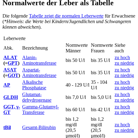
Normalwerte der Leber als Tabelle
Die folgende
Tabelle zeigt die normalen Leberwerte
für Erwachsene
(
*Hinweis: die Werte bei Kindern/Jugendlichen und Schwangeren
können abweichen
).
Leberwerte
Normwerte
Normwerte
Siehe
Abk.
Bezeichnung
Männer
Frauen
auch
ALAT
Alanin-
zu hoch
bis 50 U/l
bis 35 U/l
(=
GPT
)
Aminotransferase
zu niedrig
ASAT
Aspartat-
zu hoch
bis 50 U/l
bis 35 U/l
(=
GOT
)
Aminotransferase
zu niedrig
Alkalische
35 - 104
zu hoch
AP
40 - 129 U/l
Phosphatase
U/l
zu niedrig
Glutamat-
zu hoch
GLDH
bis 7,0 U/l
bis 5,0 U/l
dehydrogenase
zu niedrig
GGT, γ-
Gamma-Glutamyl-
zu hoch
bis 60 U/l
bis 42 U/l
GT
Transferase
zu niedrig
bis 1,2
bis 1,2
mg/dl
mg/dl
zu hoch
tBil
Gesamt-Bilirubin
(20,5
(20,5
zu niedrig
µmol/l)
µmol/l)