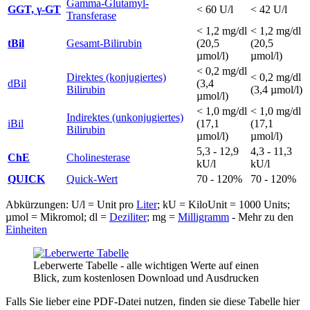
Gamma-Glutamyl-
GGT, γ-GT
< 60 U/l
< 42 U/l
Transferase
< 1,2 mg/dl
< 1,2 mg/dl
tBil
Gesamt-Bilirubin
(20,5
(20,5
µmol/l)
µmol/l)
< 0,2 mg/dl
Direktes (konjugiertes)
< 0,2 mg/dl
dBil
(3,4
Bilirubin
(3,4 µmol/l)
µmol/l)
< 1,0 mg/dl
< 1,0 mg/dl
Indirektes (unkonjugiertes)
iBil
(17,1
(17,1
Bilirubin
µmol/l)
µmol/l)
5,3 - 12,9
4,3 - 11,3
ChE
Cholinesterase
kU/l
kU/l
QUICK
Quick-Wert
70 - 120%
70 - 120%
Abkürzungen: U/l = Unit pro
Liter
; kU = KiloUnit = 1000 Units;
µmol = Mikromol; dl =
Deziliter
; mg =
Milligramm
- Mehr zu den
Einheiten
Leberwerte Tabelle - alle wichtigen Werte auf einen
Blick, zum kostenlosen Download und Ausdrucken
Falls Sie lieber eine PDF-Datei nutzen, finden sie diese Tabelle hier