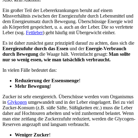
Ein großer Teil der Lebererkrankungen beruht auf einem
Missverhältnis zwischen der Energiezufuhr durch Lebensmittel und
dem Energieumsatz durch Bewegung. Überschüssige Energie wird
als Körperfett gespeichert, u. a. auch an der Leber. Die so verfettete
Leber (sog.
Fettleber
) geht häufig mit Übergewicht einher.
Es ist daher zunächst ganz prinzipiell darauf zu achten, dass sich die
Energiezufuhr durch das Essen
und der
Energie-Verbrauch
durch Bewegung
die Waage hält. Vereinfacht gesagt:
Man sollte
nur so wenig essen, wie man tatsächlich verbraucht.
In vielen Fälle bedeutet das:
Reduzierung der Essensmenge
!
Mehr Bewegung
!
Zucker ist sehr energiereich. Überschüsse werden vom Organismus
in
Glykogen
umgewandelt und in der Leber eingelagert. Bei zu viel
Zucker-Konsum (z.B. süße Säfte, Süßigkeiten etc.) muss die Leber
daher auf Hochtouren arbeiten und wird zunhemend belastet. Wenn
man eine zeitlang die Zuckerzufuhr reduziert, werden die Glycogen-
Reserven angezapft und langsam verbraucht.
Weniger Zucker
!