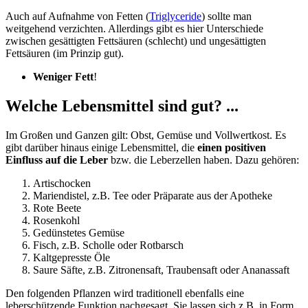
Auch auf Aufnahme von Fetten (
Triglyceride
) sollte man
weitgehend verzichten. Allerdings gibt es hier Unterschiede
zwischen gesättigten Fettsäuren (schlecht) und ungesättigten
Fettsäuren (im Prinzip gut).
Weniger Fett
!
Welche Lebensmittel sind gut? ...
Im Großen und Ganzen gilt: Obst, Gemüse und Vollwertkost. Es
gibt darüber hinaus einige Lebensmittel, die
einen positiven
Einfluss auf die Leber
bzw. die Leberzellen haben. Dazu gehören:
Artischocken
Mariendistel, z.B. Tee oder Präparate aus der Apotheke
Rote Beete
Rosenkohl
Gedünstetes Gemüse
Fisch, z.B. Scholle oder Rotbarsch
Kaltgepresste Öle
Saure Säfte, z.B. Zitronensaft, Traubensaft oder Ananassaft
Den folgenden Pflanzen wird traditionell ebenfalls eine
leberschützende Funktion nachgesagt. Sie lassen sich z.B. in Form