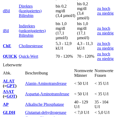
bis 0,2
Direktes
bis 0,2
mg/dl
zu hoch
dBil
(konjugiertes)
mg/dl
(3,4
zu niedrig
Bilirubin
(3,4 µmol/l)
µmol/l)
bis 1,0
bis 1,0
Indirektes
mg/dl
mg/dl
zu hoch
iBil
(unkonjugiertes)
(17,1
(17,1
zu niedrig
Bilirubin
µmol/l)
µmol/l)
5,3 - 12,9
4,3 - 11,3
zu hoch
ChE
Cholinesterase
kU/l
kU/l
zu niedrig
zu hoch
QUICK
Quick-Wert
70 - 120%
70 - 120%
zu niedrig
Leberwerte
Normwerte
Normwerte
Abk.
Beschreibung
Männer
Frauen
ALAT
Alanin-Aminotransferase
< 50 U/l
< 35 U/l
(=
GPT
)
ASAT
Aspartat-Aminotransferase
< 50 U/l
< 35 U/l
(=
GOT
)
40 - 129
35 - 104
AP
Alkalische Phosphatase
U/l
U/l
GLDH
Glutamat-dehydrogenase
< 7,0 U/l
< 5,0 U/l